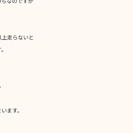
持ちなのですが
以上走らないと
す。
も
まいます。