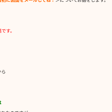
話です。
から
は