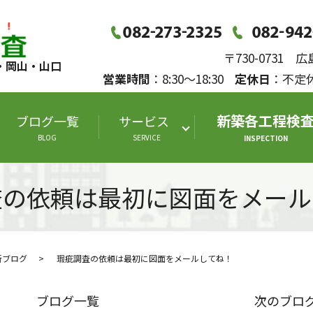
〒730-0731
・岡山・山口
営業時間
：8:30～18:30
定休日
：不
新築各工程検
ブログ一覧
サービス
BLOG
SERVICE
INSPECTION
査の依頼は最初に図面をメール
断ブログ
瑕疵調査の依頼は最初に図面をメールしてね！
ブログ一覧
次のブロ