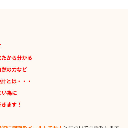
て
来たから分かる
自然の力など
設計とは・・・
ない為に
行きます！
最初に図面をメールしてね！
＞についてお話をします。