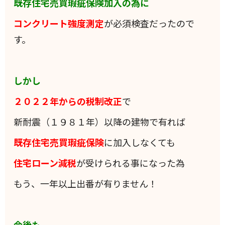
既存住宅売買瑕疵保険加入の為に
コンクリート強度測定
が必須検査だったので
す。
しかし
２０２２年からの税制改正
で
新耐震（１９８１年）以降の建物で有れば
既存住宅売買瑕疵保険
に加入しなくても
住宅ローン減税
が受けられる事になった為
もう、一年以上出番が有りません！
今後も