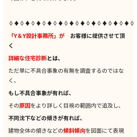
◊♦◊♦◊♦◊♦◊♦◊♦◊♦◊♦◊♦◊♦◊♦◊
「Y＆Y設計事務所」が
お客様に提供させて頂
く
詳細な住宅診断
とは、
ただ単に不具合事象の有無を調査するのではな
く、
もし不具合事象が有れば、
その
原因
をより詳しく目視の範囲内で追及し、
不同沈下などの傾きが有れば、
建物全体の傾きなどの
傾斜
傾向
を図面にて表現