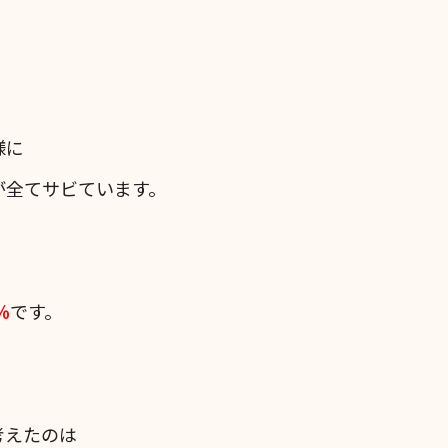
様に
が全てサビています。
％
です。
考えたのは