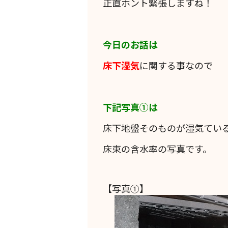
正直ホント緊張しますね！
今日のお話は
床下湿気
に関する事なので
下記写真①は
床下地盤そのものが湿気てい
床束の含水率の写真です。
【写真①】