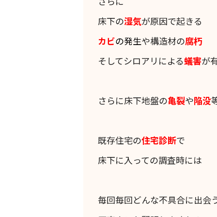
さらに
床下の
湿気
が原因で起きる
カビ
の発生
や構造材の
腐朽
そしてシロアリによる
蟻害
が
さらに床下地盤の
亀裂
や
陥没
既存住宅の
住宅診断
で
床下に入っての調査時には
毎回毎回どんな不具合に出会