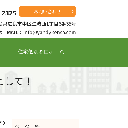
お問い合わせ
 広島県広島市中区江波西1丁目6番35号
定休
MAIL：
info@yandykensa.com
査
住宅個別窓口
として！
グ