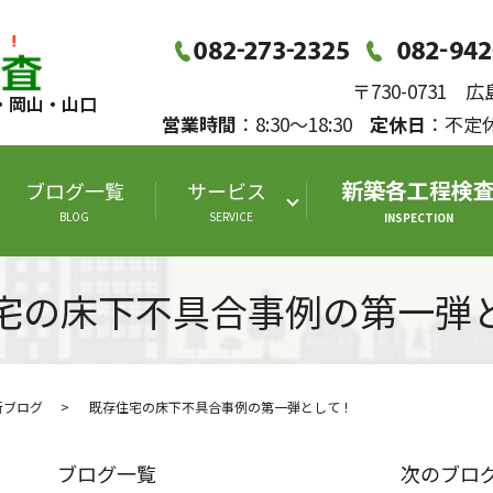
〒730-0731
・岡山・山口
営業時間
：8:30～18:30
定休日
：不
新築各工程検
ブログ一覧
サービス
BLOG
SERVICE
INSPECTION
宅の床下不具合事例の第一弾
断ブログ
既存住宅の床下不具合事例の第一弾として！
ブログ一覧
次のブロ