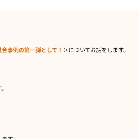
具合事例の第一弾として！
＞についてお話をします。
す。
します。