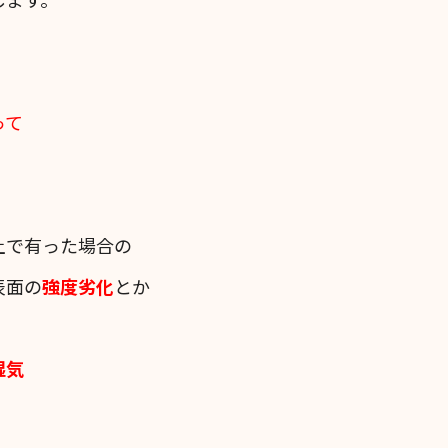
って
土で有った場合の
表面の
強度劣化
とか
湿気