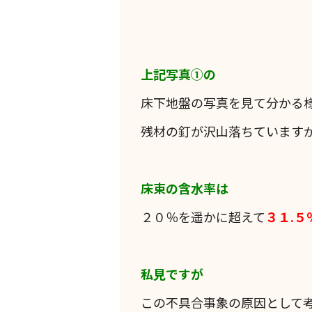
上記写真①の
床下地盤の写真を見て分かる
残材の釘が沢山落ちています
床束の含水率は
２０％を遥かに超えて
３１.５
私見ですが
この不具合事象の原因として