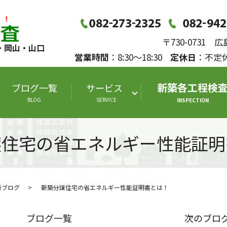
〒730-0731
・岡山・山口
営業時間
：8:30～18:30
定休日
：不
新築各工程検
ブログ一覧
サービス
BLOG
SERVICE
INSPECTION
譲住宅の省エネルギー性能証明
断ブログ
新築分譲住宅の省エネルギー性能証明書とは！
ブログ一覧
次のブロ