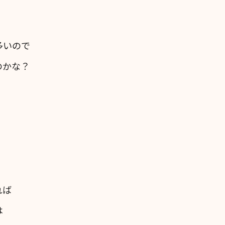
多いので
のかな？
れば
は