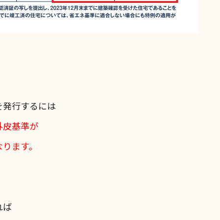
を発行するには
外皮基準が
なります。
れば