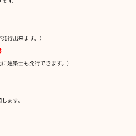
ります。
が発行出来ます。）
書
他に建築士も発行できます。）
明します。