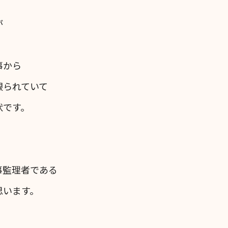
が
事から
限られていて
状です。
事監理者である
思います。