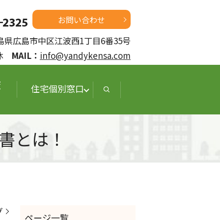
お問い合わせ
 広島県広島市中区江波西1丁目6番35号
定休
MAIL：
info@yandykensa.com
査
住宅個別窓口
書とは！
グ