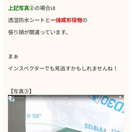
上記写真②
の場合は
透湿防水シートと
一体成形役物
の
張り順が間違っています。
まぁ
インスペクターでも見逃すかもしれませんね！
【写真③】