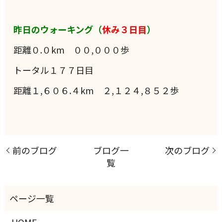
昨日のウォーキング（
休み３日目
）
距離０.０km ００,０００歩
トータル１７７日目
距離１,６０６.４km ２,１２４,８５２歩
前のブログ
ブログ一
次のブログ
覧
HOME