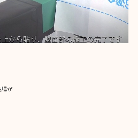
現場が
！