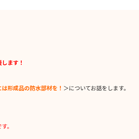
援します！
には形成品の防水部材を！
＞についてお話をします。
です。