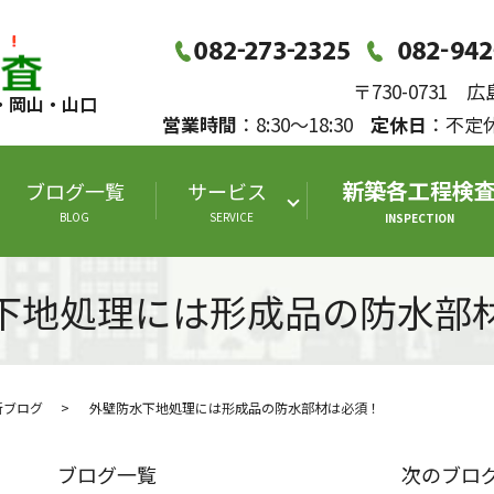
〒730-0731
・岡山・山口
営業時間
：8:30～18:30
定休日
：不
新築各工程検
ブログ一覧
サービス
BLOG
SERVICE
INSPECTION
下地処理には形成品の防水部
断ブログ
外壁防水下地処理には形成品の防水部材は必須！
ブログ一覧
次のブロ