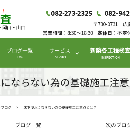
〒730-0731
・岡山・山口
営業時間
：8:30～18:30
定休日
：不
新築各工程検
ブログ一覧
サービス
BLOG
SERVICE
INSPECTION
水にならない為の基礎施工注意
断ブログ
床下浸水にならない為の基礎施工注意点とは？
ブログ一覧
次のブロ