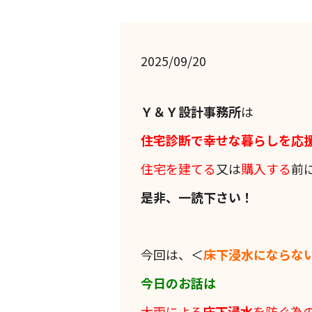
2025/09/20
Ｙ＆Ｙ設計事務所
は
住宅診断で幸せな暮らしを応
住宅を建てる
又は
購入する
前
是非、一読下さい！
今回は、＜
床下浸水にならな
今日のお話は
大雨による
床下浸水
を防ぐ為