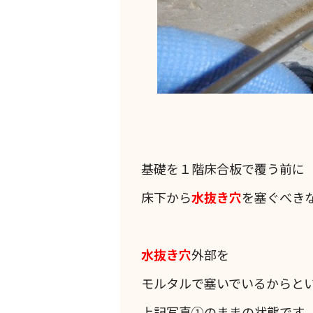
基礎を１階床合板で覆う前に
床下から
水抜き穴
を塞ぐべき
水抜き穴
外部を
モルタルで塞いでいるからと
上記写真①のままの状態です