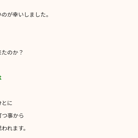
いのが幸いしました。
来たのか？
は
分とに
打つ事から
思われます。