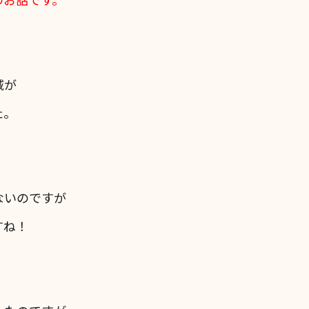
域が
た。
ないのですが
すね！