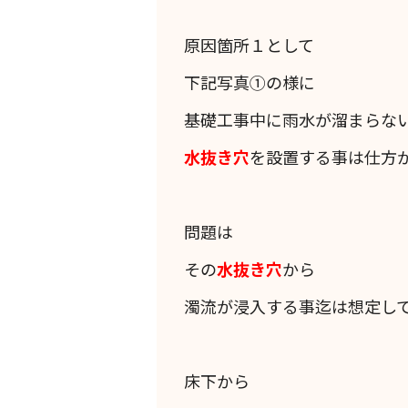
原因箇所１として
下記写真①の様に
基礎工事中に雨水が溜まらな
水抜き穴
を設置する事は仕方
問題は
その
水抜き穴
から
濁流が浸入する事迄は想定し
床下から