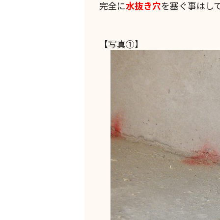
完全に
水抜き穴
を塞ぐ事はし
【写真①】