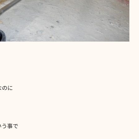
なのに
いう事で
。