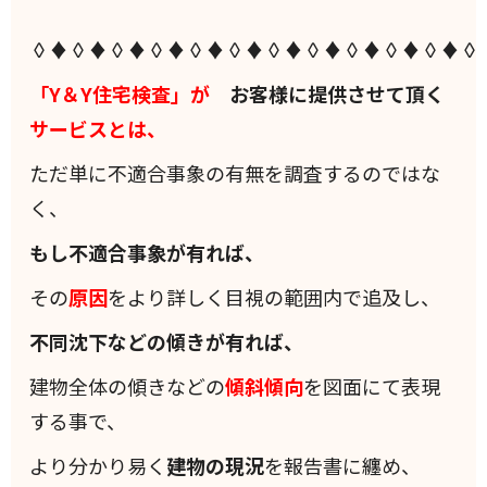
◊♦◊♦◊♦◊♦◊♦◊♦◊♦◊♦◊♦◊♦◊♦◊
「Y＆Y住宅検査」が
お客様に提供させて頂く
サービスとは、
ただ単に不適合事象の有無を調査するのではな
く、
もし不適合事象が有れば、
その
原因
をより詳しく目視の範囲内で追及し、
不同沈下などの傾きが有れば、
建物全体の傾きなどの
傾斜
傾向
を図面にて表現
する事で、
より分かり易く
建物の現況
を報告書に纏め、