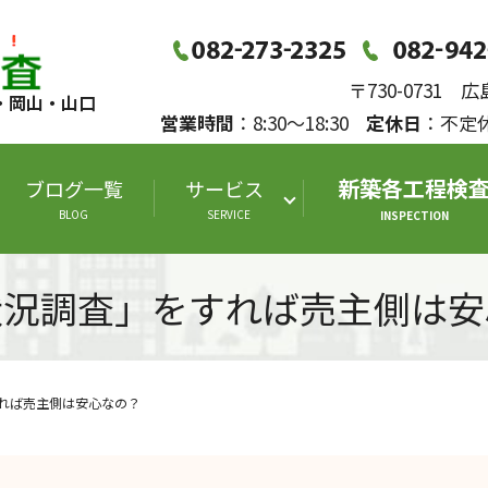
〒730-0731
・岡山・山口
営業時間
：8:30～18:30
定休日
：不
新築各工程検
ブログ一覧
サービス
BLOG
SERVICE
INSPECTION
状況調査」をすれば売主側は安
れば売主側は安心なの？