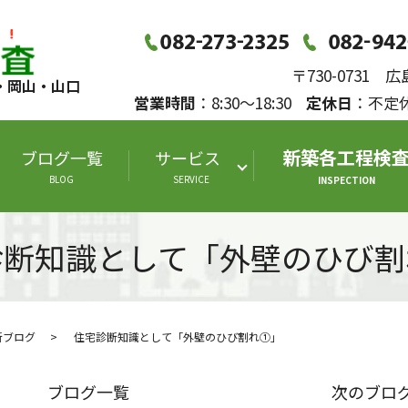
〒730-0731
・岡山・山口
営業時間
：8:30～18:30
定休日
：不
新築各工程検
ブログ一覧
サービス
BLOG
SERVICE
INSPECTION
診断知識として「外壁のひび割
断ブログ
住宅診断知識として「外壁のひび割れ①」
ブログ一覧
次のブロ