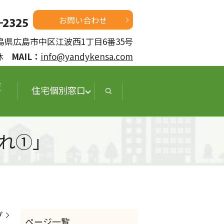
お問い合わせ
 広島県広島市中区江波西1丁目6番35号
定休
MAIL：
info@yandykensa.com
査
住宅個別窓口
れ①」
グ