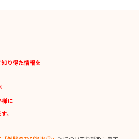
て
知り得た情報を
が
い様に
ます。
て「外壁のひび割れ①」
＞についてお話をします。