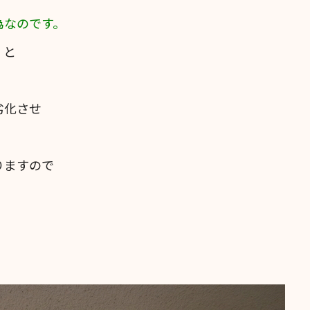
為なのです。
くと
劣化させ
りますので