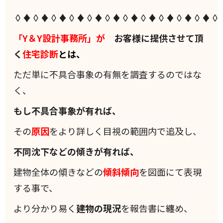
◊♦◊♦◊♦◊♦◊♦◊♦◊♦◊♦◊♦◊♦◊♦◊
「Y＆Y設計事務所」が
お客様に提供させて頂
く
住宅診断
とは、
ただ単に不具合事象の有無を調査するのではな
く、
もし不具合事象が有れば、
その
原因
をより詳しく目視の範囲内で追及し、
不同沈下などの傾きが有れば、
建物全体の傾きなどの
傾斜
傾向
を図面にて表現
する事で、
より分かり易く
建物の現況
を報告書に纏め、