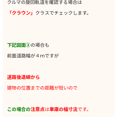
クルマの旋回軌道を確認する場合は
「クラウン」
クラスでチェックします。
下記図面②
の場合も
前面道路幅が４ｍですが
道路後退線から
建物の位置までの距離が短いので
この場合の
注意点
は
車庫の幅寸法
です。