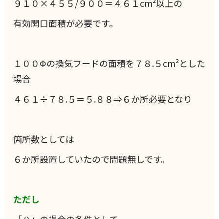
９１０×４５５/９００＝４６１cm²以上の
有効開口面積が必要です。
１００Φの換気フードの面積を７８.５cm²とした
場合
４６１÷７８.５＝５.８８⇒６か所必要となり
箇所数としては
６か所設置していたので問題無しです。
ただし