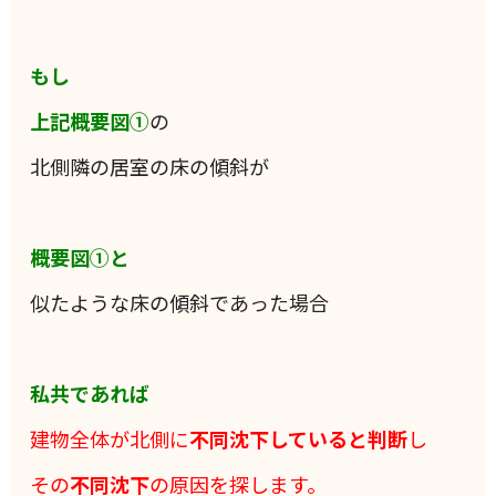
もし
上記概要図①
の
北側隣の居室の床の傾斜が
概要図①と
似たような床の傾斜であった場合
私共であれば
建物全体が北側に
不同沈下していると判断
し
その
不同沈下
の原因を探します。