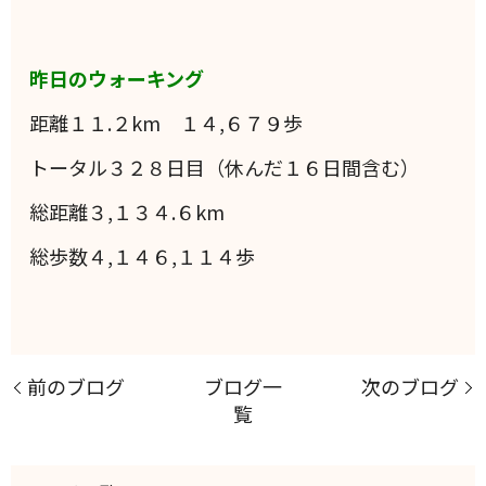
昨日のウォーキング
距離１１.２km １４,６７９歩
トータル３２８日目（休んだ１６日間含む）
総距離３,１３４.６km
総歩数４,１４６,１１４歩
前のブログ
ブログ一
次のブログ
覧