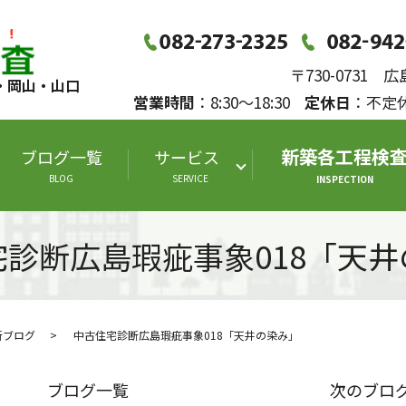
〒730-0731
・岡山・山口
営業時間
：8:30～18:30
定休日
：不
新築各工程検
ブログ一覧
サービス
BLOG
SERVICE
INSPECTION
宅診断広島瑕疵事象018「天井
断ブログ
中古住宅診断広島瑕疵事象018「天井の染み」
ブログ一覧
次のブロ