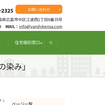
お問い合わせ
 広島県広島市中区江波西1丁目6番35号
定休
MAIL：
info@yandykensa.com
査
住宅個別窓口
の染み」
グ