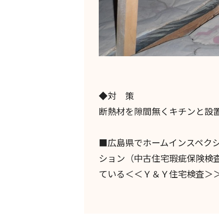
◆対 策
断熱材を隙間無くキチンと設
■広島県でホームインスペク
ション（中古住宅瑕疵保険検
ている＜＜Ｙ＆Ｙ住宅検査＞