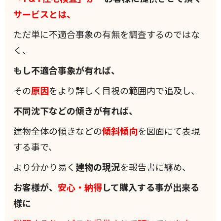
サービスとは、
ただ単に不適合事象の有無を調査するのではな
く、
もし不適合事象が有れば、
その
原因
をより詳しく目視の範囲内で追及し、
不同沈下などの傾きが有れば、
建物全体の傾きなどの
傾斜
傾向
を図面にて表現
する事で、
より分かり易く
建物の現況
を報告書に纏め、
お客様が、
安心・納得
して購入する事が出来る
様に