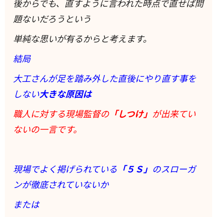
後からでも、直すように言われた時点で直せば問
題ないだろうという
単純な思いが有るからと考えます。
結局
大工さんが足を踏み外した直後にやり直す事を
しない
大きな原因は
職人に対する現場監督の
「しつけ」
が出来てい
ないの一言です。
現場でよく掲げられている
「５Ｓ」
のスローガ
ンが徹底されていないか
または