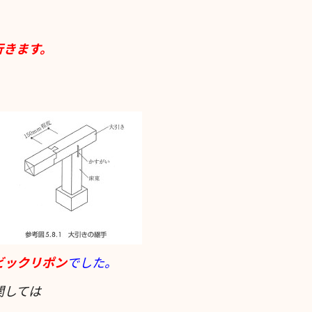
行きます。
】
ビックリポン
でした。
関しては