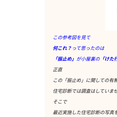
この参考図を見て
何これ？
って思ったのは
「振止め」
が小屋裏の
「けた
正直
この「振止め」に関しての有
住宅診断では調査はしていま
そこで
最近実施した住宅診断の写真