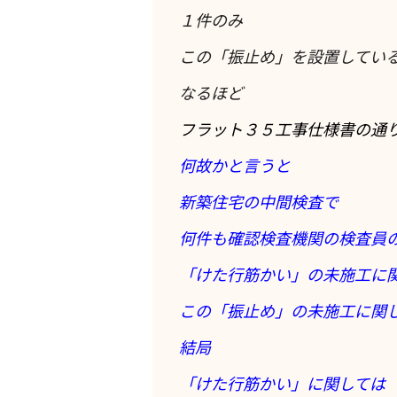
１件のみ
この「振止め」を設置してい
なるほど
フラット３５工事仕様書の通
何故かと言うと
新築住宅の中間検査で
何件も確認検査機関の検査員
「けた行筋かい」の未施工に
この「振止め」の未施工に関
結局
「けた行筋かい」に関しては