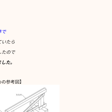
件で
ていたら
したので
ました。
めの参考図】