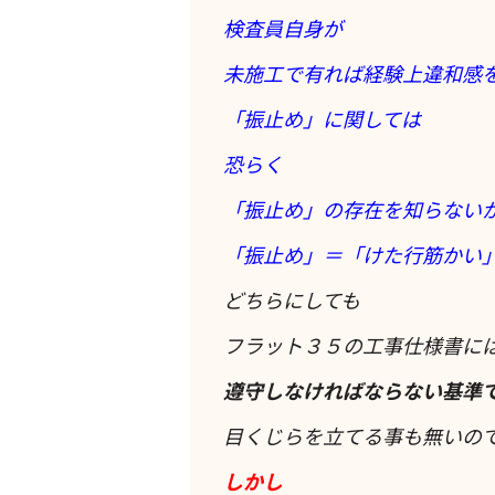
検査員自身が
未施工で有れば経験上違和感
「振止め」に関しては
恐らく
「振止め」の存在を知らない
「振止め」＝「けた行筋かい
どちらにしても
フラット３５の工事仕様書に
遵守しなければならない基準
目くじらを立てる事も無いの
しかし