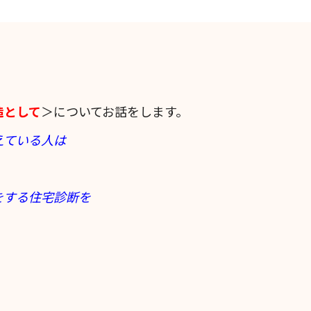
造として
＞についてお話をします。
えている人は
をする住宅診断を