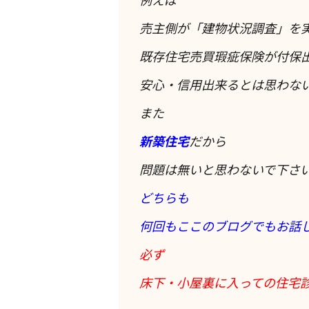
売主側が「建物状況調査」を
既存住宅売買瑕疵保険が付保
安心・信用出来るとは思わな
また
新築住宅
だから
問題は無いと思わないで下さ
どちらも
何回もここのブログでもお話
必ず
床下・小屋裏に入っての住宅