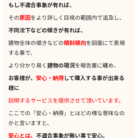
もし不適合事象が有れば、
その
原因
をより詳しく目視の範囲内で追及し、
不同沈下などの傾きが有れば、
建物全体の傾きなどの
傾斜
傾向
を図面にて表現
する事で、
より分かり易く
建物の現況
を報告書に纏め、
お客様が、
安心・納得
して購入する事が出来る
様に
説明するサービスを提供させて頂いています。
ここでの「安心・納得」とはどの様な意味なの
かと言いますと、
安心とは、
不適合事象が無い事で安心。