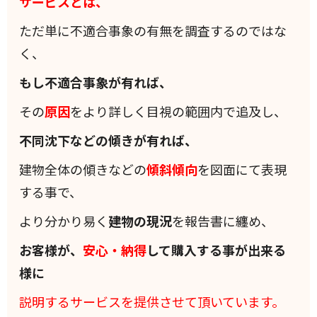
サービスとは、
ただ単に不適合事象の有無を調査するのではな
く、
もし不適合事象が有れば、
その
原因
をより詳しく目視の範囲内で追及し、
不同沈下などの傾きが有れば、
建物全体の傾きなどの
傾斜
傾向
を図面にて表現
する事で、
より分かり易く
建物の現況
を報告書に纏め、
お客様が、
安心・納得
して購入する事が出来る
様に
説明するサービスを提供させて頂いています。