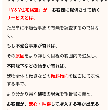
「Y＆Y住宅検査」が
お客様に提供させて頂く
サービスとは、
ただ単に不適合事象の有無を調査するのではな
く、
もし不適合事象が有れば、
その
原因
をより詳しく目視の範囲内で追及し、
不同沈下などの傾きが有れば、
建物全体の傾きなどの
傾斜
傾向
を図面にて表現
する事で、
より分かり易く
建物の現況
を報告書に纏め、
お客様が、
安心・納得
して購入する事が出来る