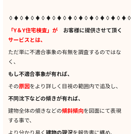
◊♦◊♦◊♦◊♦◊♦◊♦◊♦◊♦◊♦◊♦◊♦◊
「Y＆Y住宅検査」が
お客様に提供させて頂く
サービスとは、
ただ単に不適合事象の有無を調査するのではな
く、
もし不適合事象が有れば、
その
原因
をより詳しく目視の範囲内で追及し、
不同沈下などの傾きが有れば、
建物全体の傾きなどの
傾斜
傾向
を図面にて表現
する事で、
より分かり易く
建物の現況
を報告書に纏め、