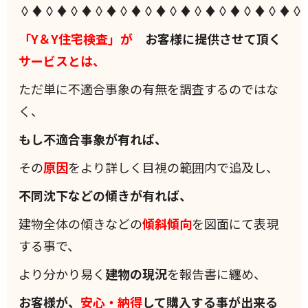
◊♦◊♦◊♦◊♦◊♦◊♦◊♦◊♦◊♦◊♦◊♦◊
「Y＆Y住宅検査」が
お客様に提供させて頂く
サービスとは、
ただ単に不適合事象の有無を調査するのではな
く、
もし不適合事象が有れば、
その
原因
をより詳しく目視の範囲内で追及し、
不同沈下などの傾きが有れば、
建物全体の傾きなどの
傾斜
傾向
を図面にて表現
する事で、
より分かり易く
建物の現況
を報告書に纏め、
お客様が、
安心・納得
して購入する事が出来る