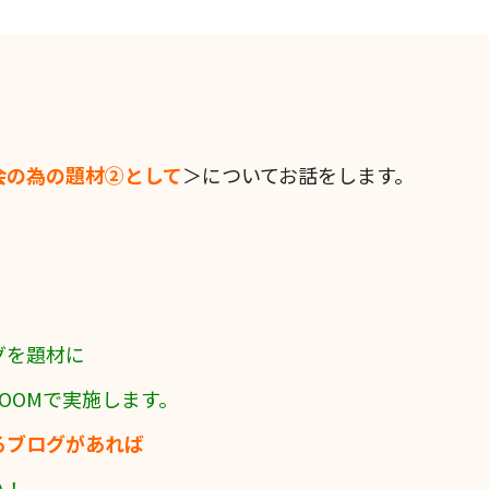
会の為の題材②として
＞についてお話をします。
グを題材に
OOMで実施します。
るブログがあれば
い！