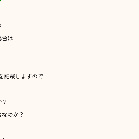
の
場合は
を記載しますので
か？
合なのか？