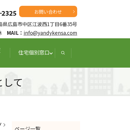
お問い合わせ
 広島県広島市中区江波西1丁目6番35号
定休
MAIL：
info@yandykensa.com
査
住宅個別窓口
として
グ