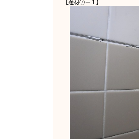
【題材⑦ー１】