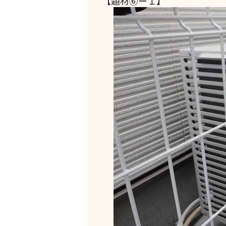
【題材⑥ー１】