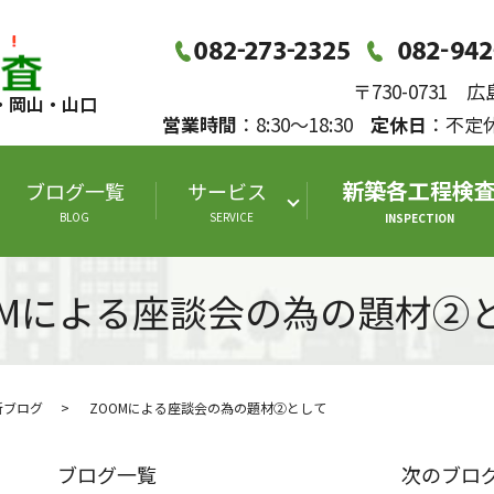
〒730-0731
・岡山・山口
営業時間
：8:30～18:30
定休日
：不
新築各工程検
ブログ一覧
サービス
BLOG
SERVICE
INSPECTION
OMによる座談会の為の題材②
断ブログ
ZOOMによる座談会の為の題材②として
ブログ一覧
次のブロ