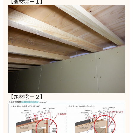
【題材②ー１】
【題材②ー２】