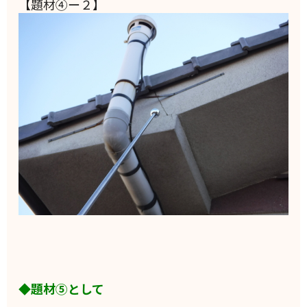
【題材④ー２】
◆題材⑤として