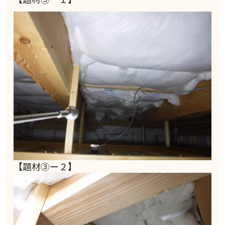
【題材③ー２】