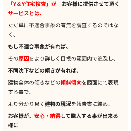
「Y＆Y住宅検査」が
お客様に提供させて頂く
サービスとは、
ただ単に不適合事象の有無を調査するのではな
く、
もし不適合事象が有れば、
その
原因
をより詳しく目視の範囲内で追及し、
不同沈下などの傾きが有れば、
建物全体の傾きなどの
傾斜
傾向
を図面にて表現
する事で、
より分かり易く
建物の現況
を報告書に纏め、
お客様が、
安心・納得
して購入する事が出来る
様に