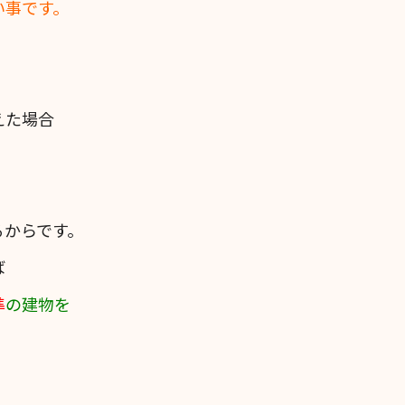
い事です。
えた場合
るからです。
ば
準
の建物を