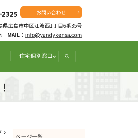
お問い合わせ
 広島県広島市中区江波西1丁目6番35号
定休
MAIL：
info@yandykensa.com
査
住宅個別窓口
！
グ