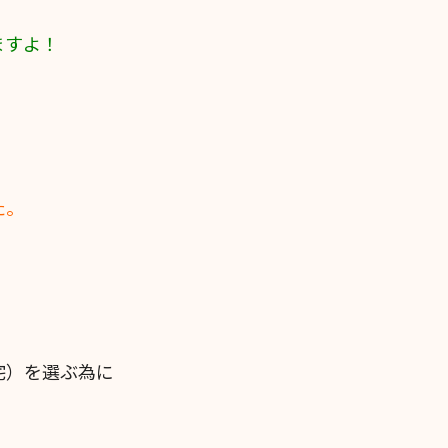
ますよ！
た。
宅）を選ぶ為に