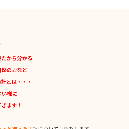
て
来たから分かる
自然の力など
設計とは・・・
ない様に
行きます！
ょっと待った！
＞についてお話をします。