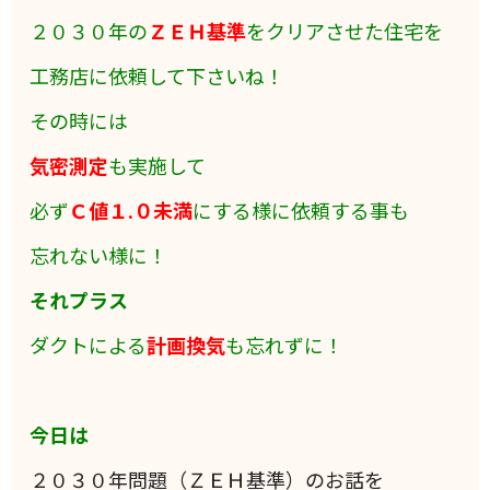
２０３０年の
ＺＥＨ基準
をクリアさせた住宅を
工務店に依頼して下さいね！
その時には
気密測定
も実施して
必ず
Ｃ値１.０未満
にする様に依頼する事も
忘れない様に！
それプラス
ダクトによる
計画換気
も忘れずに！
今日は
２０３０年問題（ＺＥＨ基準）のお話を