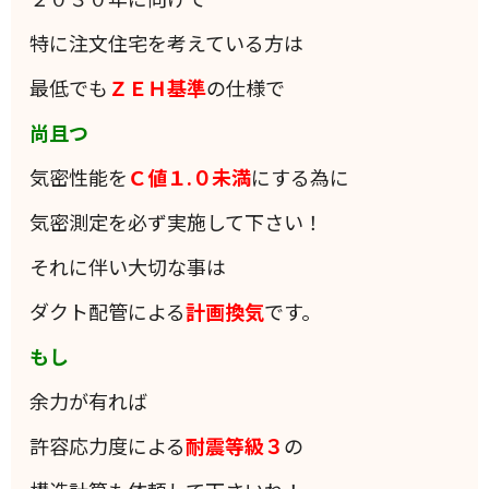
特に注文住宅を考えている方は
最低でも
ＺＥＨ基準
の仕様で
尚且つ
気密性能を
Ｃ値１.０未満
にする為に
気密測定を必ず実施して下さい！
それに伴い大切な事は
ダクト配管による
計画換気
です。
もし
余力が有れば
許容応力度による
耐震等級３
の