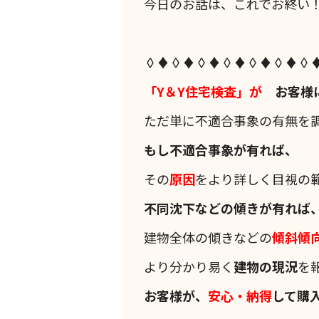
今日のお話は、これでお終い
◊♦◊♦◊♦◊♦◊♦◊♦◊
「Y＆Y住宅検査」が
お客様
ただ単に不適合事象の有無を
もし不適合事象が有れば、
その
原因
をより詳しく目視の
不同沈下などの傾きが有れば
建物全体の傾きなどの
傾斜
傾
より分かり易く
建物の現況
を
お客様が、
安心・納得
して購