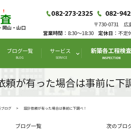
〒730-0731
・岡山・山口
営業時間
：8:30～18:30
定休日
：不
新築各工程検
ブログ一覧
サービス
BLOG
SERVICE
INSPECTION
依頼が有った場合は事前に下
断ブログ
設計依頼が有った場合は事前に下調べ！
ブログ一覧
次のブロ