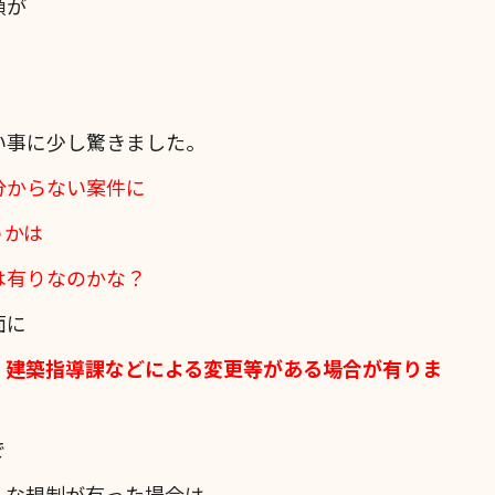
頼が
い事に少し驚きました。
分からない案件に
うかは
は有りなのかな？
面に
、建築指導課などによる変更等がある場合が有りま
で
んな規制が有った場合は