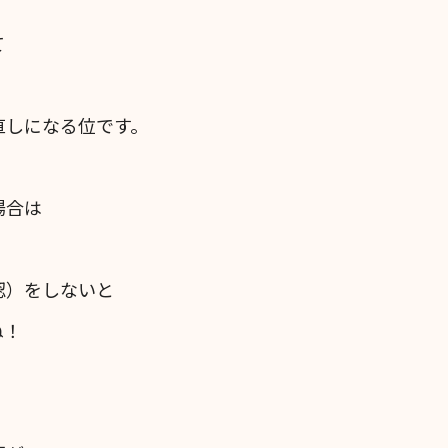
て
直しになる位です。
場合は
認）をしないと
ね！