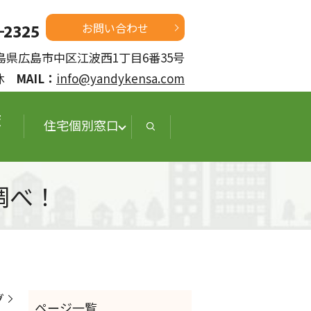
お問い合わせ
 広島県広島市中区江波西1丁目6番35号
定休
MAIL：
info@yandykensa.com
査
住宅個別窓口
調べ！
グ