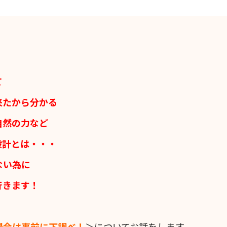
て
来たから分かる
自然の力など
設計とは・・・
ない為に
行きます！
場合は事前に下調べ！
＞についてお話をします。