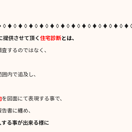
！
♦◊♦◊♦◊♦◊♦◊♦◊♦◊♦◊♦◊♦◊♦◊♦◊♦
に提供させて頂く
住宅診断
とは、
調査するのではなく、
範囲内で追及し、
、
向
を図面にて表現する事で、
報告書に纏め、
入する事が出来る様に