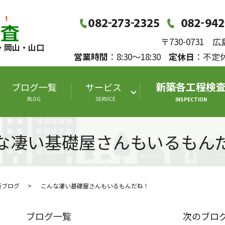
〒730-0731
・岡山・山口
営業時間
：8:30～18:30
定休日
：不
新築各工程検
ブログ一覧
サービス
BLOG
SERVICE
INSPECTION
な凄い基礎屋さんもいるもん
断ブログ
こんな凄い基礎屋さんもいるもんだね！
ブログ一覧
次のブロ