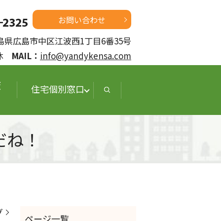
お問い合わせ
 広島県広島市中区江波西1丁目6番35号
定休
MAIL：
info@yandykensa.com
査
住宅個別窓口
だね！
グ