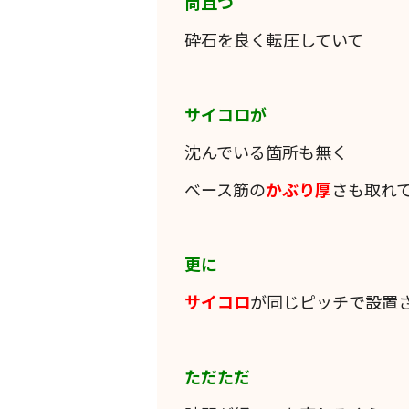
尚且つ
砕石を良く転圧していて
サイコロが
沈んでいる箇所も無く
ベース筋の
かぶり厚
さも取れ
更に
サイコロ
が同じピッチで設置
ただただ