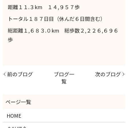
距離１１.３km １４,９５７歩
トータル１８７日目（休んだ６日間含む）
総距離１,６８３.０km 総歩数２,２２６,６９６
歩
前のブログ
ブログ一
次のブログ
覧
HOME