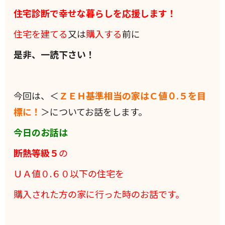
住宅診断で幸せな暮らしを応援します！
住宅を建てる
又は
購入する
前に
是非、一読下さい！
今回は、＜
ＺＥＨ基準相当の家はＣ値０.５を目
標に！
＞についてお話をします。
今日のお話は
断熱等級５
の
ＵＡ値０.６０以下の住宅を
購入された方の家に
行った時のお話です。