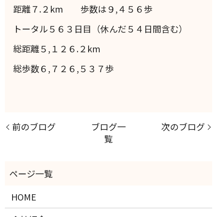
距離７.２km 歩数は９,４５６歩
トータル５６３日目（休んだ５４日間含む）
総距離５,１２６.２km
総歩数６,７２６,５３７歩
前のブログ
ブログ一
次のブログ
覧
HOME