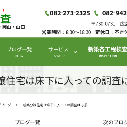
〒730-0731
・岡山・山口
営業時間
：8:30～18:30
定休日
：不
新築各工程検
ブログ一覧
サービス
BLOG
SERVICE
INSPECTION
譲住宅は床下に入っての調査
断ブログ
新築分譲住宅は床下に入っての調査は必須！
ブログ一覧
次のブロ