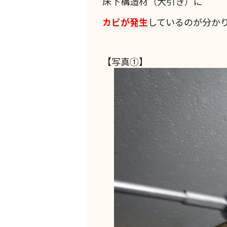
床下構造材（大引き）に
カビが発生
しているのが分か
【写真①】