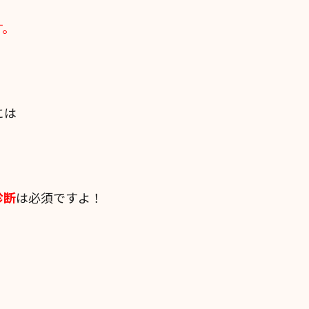
す。
には
診断
は必須ですよ！