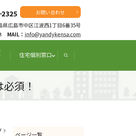
お問い合わせ
 広島県広島市中区江波西1丁目6番35号
定休
MAIL：
info@yandykensa.com
査
住宅個別窓口
は必須！
グ