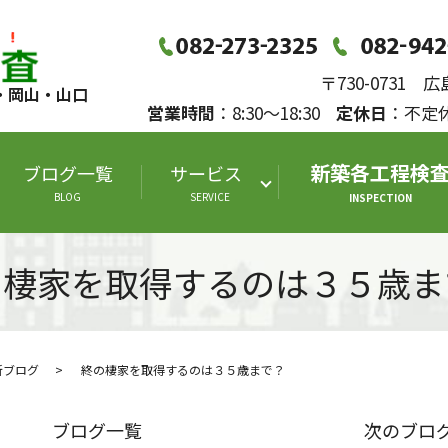
〒730-0731
・岡山・山口
営業時間
：8:30～18:30
定休日
：不
新築各工程検
ブログ一覧
サービス
BLOG
SERVICE
INSPECTION
の棲家を取得するのは３５歳ま
断ブログ
終の棲家を取得するのは３５歳まで？
ブログ一覧
次のブロ