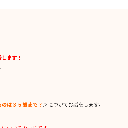
援します！
に
るのは３５歳まで？
＞についてお話をします。
」
についてのお話です。