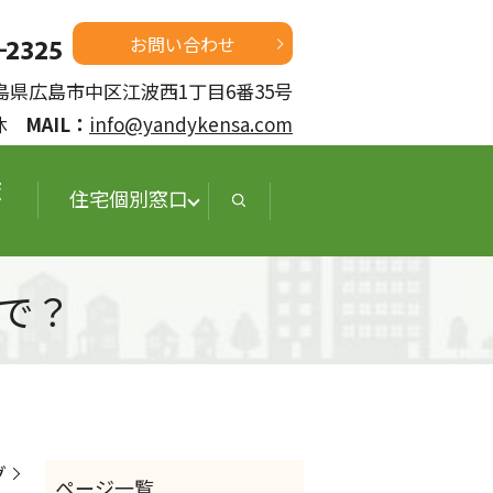
お問い合わせ
 広島県広島市中区江波西1丁目6番35号
定休
MAIL：
info@yandykensa.com
査
住宅個別窓口
で？
グ