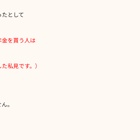
ったとして
年金を貰う人は
した私見です。）
せん。