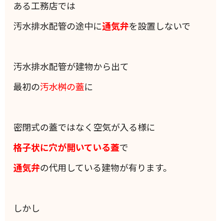
ある工務店では
汚水排水配管の途中に
通気弁
を設置しないで
汚水排水配管が建物から出て
最初の
汚水桝の蓋
に
密閉式の蓋ではなく空気が入る様に
格子状に穴が開いている蓋
で
通気弁
の代用している建物が有ります。
しかし