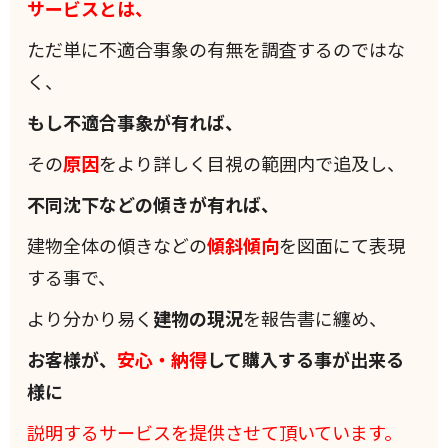
サービスとは、
ただ単に不適合事象の有無を調査するのではな
く、
もし不適合事象が有れば、
その
原因
をより詳しく目視の範囲内で追及し、
不同沈下などの傾きが有れば、
建物全体の傾きなどの
傾斜
傾向
を図面にて表現
する事で、
より分かり易く
建物の現況
を報告書に纏め、
お客様が、
安心・納得
して購入する事が出来る
様に
説明するサービスを提供させて頂いています。