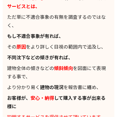
サービスとは、
ただ単に不適合事象の有無を調査するのではな
く、
もし不適合事象が有れば、
その
原因
をより詳しく目視の範囲内で追及し、
不同沈下などの傾きが有れば、
建物全体の傾きなどの
傾斜
傾向
を図面にて表現
する事で、
より分かり易く
建物の現況
を報告書に纏め、
お客様が、
安心・納得
して購入する事が出来る
様に
説明するサービスを提供させて頂いています。