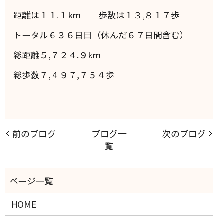
距離は１１.１km 歩数は１３,８１７歩
トータル６３６日目（休んだ６７日間含む）
総距離５,７２４.９km
総歩数７,４９７,７５４歩
前のブログ
ブログ一
次のブログ
覧
HOME